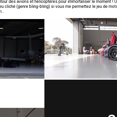
our des avions et hélicoptères pour immortaliser le moment ! Un 
 cliché (genre bling-bling) si vous me permettez le jeu de mots
on…