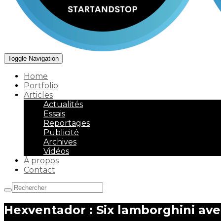
Toggle Navigation
Home
Portfolio
Articles
Actualités
Essais
Reportages
Publicité
Archives
Vidéos
À propos
Contact
Hexventador : Six lamborghini av