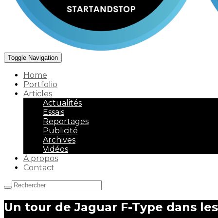
Toggle Navigation
Home
Portfolio
Articles
Actualités
Essais
Reportages
Publicité
Archives
Vidéos
À propos
Contact
Un tour de Jaguar F-Type dans le