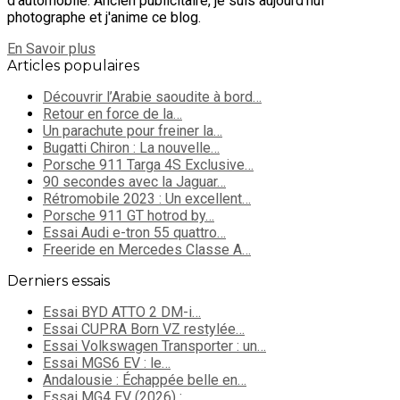
d'automobile. Ancien publicitaire, je suis aujourd'hui
photographe et j'anime ce blog.
En Savoir plus
Articles populaires
Découvrir l’Arabie saoudite à bord…
Retour en force de la…
Un parachute pour freiner la…
Bugatti Chiron : La nouvelle…
Porsche 911 Targa 4S Exclusive…
90 secondes avec la Jaguar…
Rétromobile 2023 : Un excellent…
Porsche 911 GT hotrod by…
Essai Audi e-tron 55 quattro…
Freeride en Mercedes Classe A…
Derniers essais
Essai BYD ATTO 2 DM-i…
Essai CUPRA Born VZ restylée…
Essai Volkswagen Transporter : un…
Essai MGS6 EV : le…
Andalousie : Échappée belle en…
Essai MG4 EV (2026) :…