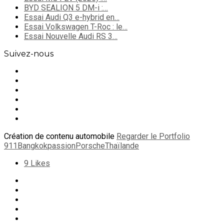
BYD SEALION 5 DM-i :…
Essai Audi Q3 e-hybrid en…
Essai Volkswagen T-Roc : le…
Essai Nouvelle Audi RS 3…
Suivez-nous
Création de contenu automobile
Regarder le Portfolio
911
Bangkok
passion
Porsche
Thaïlande
9
Likes