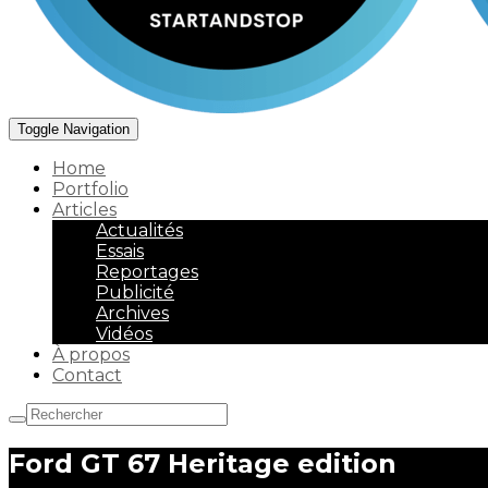
Toggle Navigation
Home
Portfolio
Articles
Actualités
Essais
Reportages
Publicité
Archives
Vidéos
À propos
Contact
Ford GT 67 Heritage edition