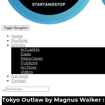
Toggle Navigation
Home
Portfolio
Articles
Actualités
Essais
Reportages
Publicité
Archives
Vidéos
À propos
Contact
Tokyo Outlaw by Magnus Walker : 