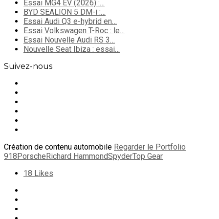
Essai MG4 EV (2026) :…
BYD SEALION 5 DM-i :…
Essai Audi Q3 e-hybrid en…
Essai Volkswagen T-Roc : le…
Essai Nouvelle Audi RS 3…
Nouvelle Seat Ibiza : essai…
Suivez-nous
Création de contenu automobile
Regarder le Portfolio
918
Porsche
Richard Hammond
Spyder
Top Gear
18
Likes