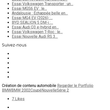
Essai Volkswagen Transporter : un…
Essai MGS6 EV : le…
Andalousie : Échappée belle en…
Essai MG4 EV (2026) :…
BYD SEALION 5 DM-i :…
Essai Audi Q3 e-hybrid en…
Essai Volkswagen T-Roc : le…
Essai Nouvelle Audi RS 3…
Suivez-nous
Création de contenu automobile
Regarder le Portfolio
BMW
BMW 2002
Coupé
Nouvelle
Série 2
7
Likes