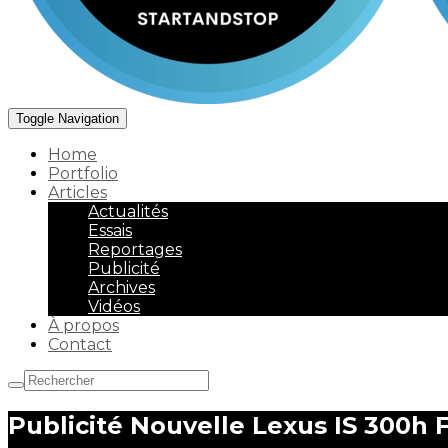
Toggle Navigation
Home
Portfolio
Articles
Actualités
Essais
Reportages
Publicité
Archives
Vidéos
À propos
Contact
Publicité Nouvelle Lexus IS 300h