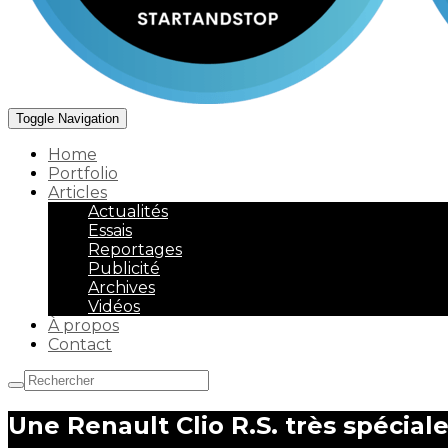
Toggle Navigation
Home
Portfolio
Articles
Actualités
Essais
Reportages
Publicité
Archives
Vidéos
À propos
Contact
Une Renault Clio R.S. très spécia