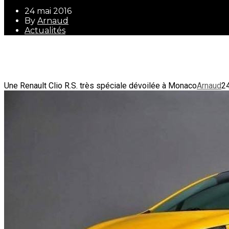
24 mai 2016
By
Arnaud
Actualités
24 mai 2016
By
Arnaud
Actualités
Une Renault Clio R.S. très spéciale dévoilée à Monaco
Arnaud
2