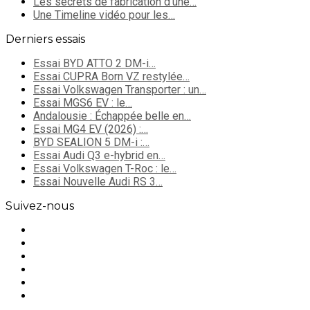
Les secrets de fabrication d’une…
Une Timeline vidéo pour les…
Derniers essais
Essai BYD ATTO 2 DM-i…
Essai CUPRA Born VZ restylée…
Essai Volkswagen Transporter : un…
Essai MGS6 EV : le…
Andalousie : Échappée belle en…
Essai MG4 EV (2026) :…
BYD SEALION 5 DM-i :…
Essai Audi Q3 e-hybrid en…
Essai Volkswagen T-Roc : le…
Essai Nouvelle Audi RS 3…
Suivez-nous