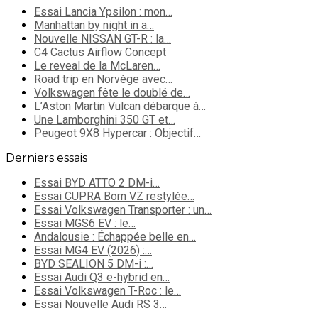
Essai Lancia Ypsilon : mon…
Manhattan by night in a…
Nouvelle NISSAN GT-R : la…
C4 Cactus Airflow Concept
Le reveal de la McLaren…
Road trip en Norvège avec…
Volkswagen fête le doublé de…
L’Aston Martin Vulcan débarque à…
Une Lamborghini 350 GT et…
Peugeot 9X8 Hypercar : Objectif…
Derniers essais
Essai BYD ATTO 2 DM-i…
Essai CUPRA Born VZ restylée…
Essai Volkswagen Transporter : un…
Essai MGS6 EV : le…
Andalousie : Échappée belle en…
Essai MG4 EV (2026) :…
BYD SEALION 5 DM-i :…
Essai Audi Q3 e-hybrid en…
Essai Volkswagen T-Roc : le…
Essai Nouvelle Audi RS 3…