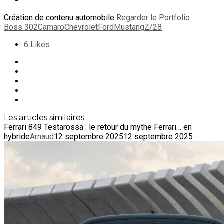
Création de contenu automobile
Regarder le Portfolio
Boss 302
Camaro
Chevrolet
Ford
Mustang
Z/28
6
Likes
Les articles similaires
Ferrari 849 Testarossa : le retour du mythe Ferrari… en
hybride
Arnaud
12 septembre 2025
12 septembre 2025