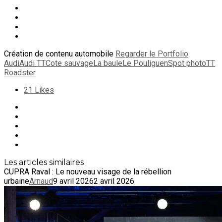
Création de contenu automobile
Regarder le Portfolio
Audi
Audi TT
Cote sauvage
La baule
Le Pouliguen
Spot photo
TT
Roadster
21
Likes
Les articles similaires
CUPRA Raval : Le nouveau visage de la rébellion
urbaine
Arnaud
9 avril 2026
2 avril 2026