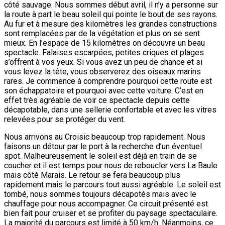
côté sauvage. Nous sommes début avril, il n’y a personne sur
la route à part le beau soleil qui pointe le bout de ses rayons.
Au fur et à mesure des kilomètres les grandes constructions
sont remplacées par de la végétation et plus on se sent
mieux. En l’espace de 15 kilomètres on découvre un beau
spectacle. Falaises escarpées, petites criques et plages
s’offrent à vos yeux. Si vous avez un peu de chance et si
vous levez la tête, vous observerez des oiseaux marins
rares. Je commence à comprendre pourquoi cette route est
son échappatoire et pourquoi avec cette voiture. C’est en
effet très agréable de voir ce spectacle depuis cette
décapotable, dans une sellerie confortable et avec les vitres
relevées pour se protéger du vent.
Nous arrivons au Croisic beaucoup trop rapidement. Nous
faisons un détour par le port à la recherche d’un éventuel
spot. Malheureusement le soleil est déjà en train de se
coucher et il est temps pour nous de reboucler vers La Baule
mais côté Marais. Le retour se fera beaucoup plus
rapidement mais le parcours tout aussi agréable. Le soleil est
tombé, nous sommes toujours décapotés mais avec le
chauffage pour nous accompagner. Ce circuit présenté est
bien fait pour cruiser et se profiter du paysage spectaculaire.
La majorité du parcours est limité à 50 km/h. Néanmoins, ce