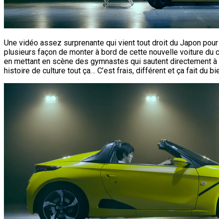
Une vidéo assez surprenante qui vient tout droit du Japon pour 
plusieurs façon de monter à bord de cette nouvelle voiture du co
en mettant en scène des gymnastes qui sautent directement à bor
histoire de culture tout ça… C’est frais, différent et ça fait du 