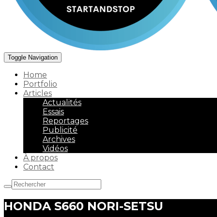
Toggle Navigation
Home
Portfolio
Articles
Actualités
Essais
Reportages
Publicité
Archives
Vidéos
À propos
Contact
HONDA S660 NORI-SETSU