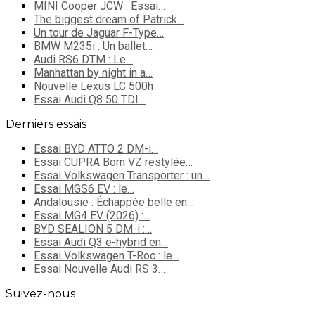
MINI Cooper JCW : Essai…
The biggest dream of Patrick…
Un tour de Jaguar F-Type…
BMW M235i : Un ballet…
Audi RS6 DTM : Le…
Manhattan by night in a…
Nouvelle Lexus LC 500h
Essai Audi Q8 50 TDI…
Derniers essais
Essai BYD ATTO 2 DM-i…
Essai CUPRA Born VZ restylée…
Essai Volkswagen Transporter : un…
Essai MGS6 EV : le…
Andalousie : Échappée belle en…
Essai MG4 EV (2026) :…
BYD SEALION 5 DM-i :…
Essai Audi Q3 e-hybrid en…
Essai Volkswagen T-Roc : le…
Essai Nouvelle Audi RS 3…
Suivez-nous