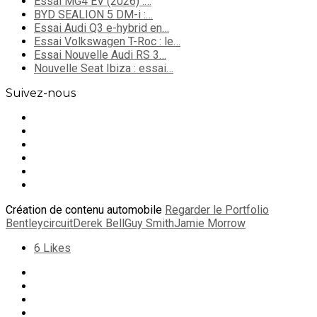
Essai MG4 EV (2026) :…
BYD SEALION 5 DM-i :…
Essai Audi Q3 e-hybrid en…
Essai Volkswagen T-Roc : le…
Essai Nouvelle Audi RS 3…
Nouvelle Seat Ibiza : essai…
Suivez-nous
Création de contenu automobile
Regarder le Portfolio
Bentley
circuit
Derek Bell
Guy Smith
Jamie Morrow
6
Likes