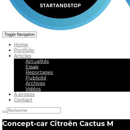
Toggle Navigation
Home
Portfolio
Articles
Actualités
Essais
Reportages
Publicité
Archives
Vidéos
À propos
Contact
Concept-car Citroën Cactus M