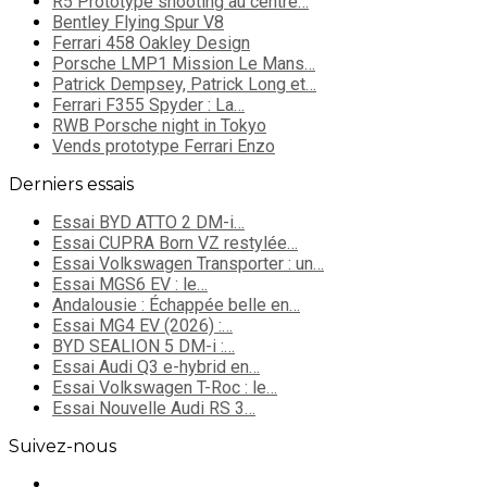
R5 Prototype shooting au centre…
Bentley Flying Spur V8
Ferrari 458 Oakley Design
Porsche LMP1 Mission Le Mans…
Patrick Dempsey, Patrick Long et…
Ferrari F355 Spyder : La…
RWB Porsche night in Tokyo
Vends prototype Ferrari Enzo
Derniers essais
Essai BYD ATTO 2 DM-i…
Essai CUPRA Born VZ restylée…
Essai Volkswagen Transporter : un…
Essai MGS6 EV : le…
Andalousie : Échappée belle en…
Essai MG4 EV (2026) :…
BYD SEALION 5 DM-i :…
Essai Audi Q3 e-hybrid en…
Essai Volkswagen T-Roc : le…
Essai Nouvelle Audi RS 3…
Suivez-nous