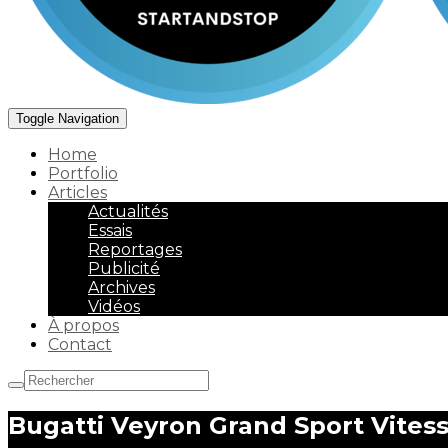
Toggle Navigation
Home
Portfolio
Articles
Actualités
Essais
Reportages
Publicité
Archives
Vidéos
À propos
Contact
Bugatti Veyron Grand Sport Vites