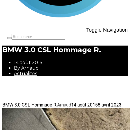
Toggle Navigation
BMW 3.0 CSL Hommage R.
14 août 2015
By
Arnaud
Actualités
14 août 2015
By
Arnaud
Actualités
BMW 3.0 CSL Hommage R.
Arnaud
14 août 2015
8 avril 2023