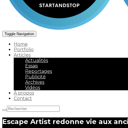
Toggle Navigation
Home
Portfolio
Articles
Actualités
Essais
Reportages
Publicité
Archives
Vidéos
À propos
Contact
Escape Artist redonne vie aux anc