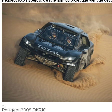
Peugeot 9X8 Hypercar, c'est le nom du projet que vient de dévoil
+
Peugeot 2008 DKR16