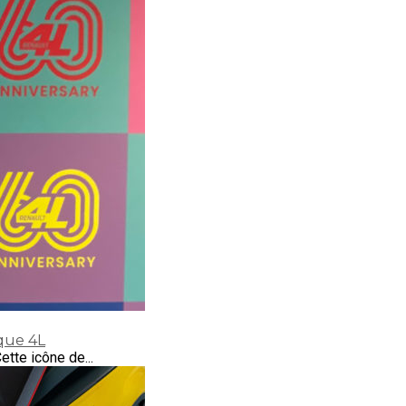
ique 4L
tte icône de...