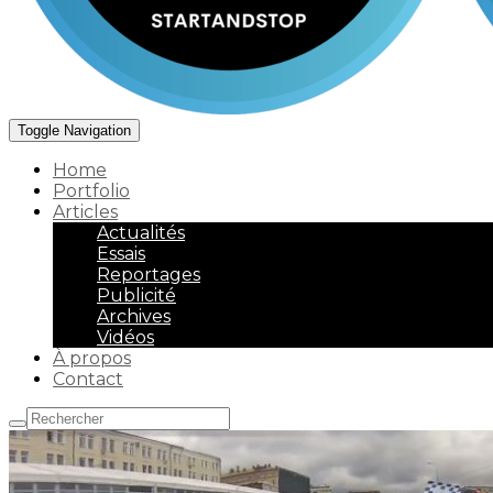
Toggle Navigation
Home
Portfolio
Articles
Actualités
Essais
Reportages
Publicité
Archives
Vidéos
À propos
Contact