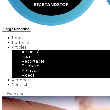
Toggle Navigation
Home
Portfolio
Articles
Actualités
Essais
Reportages
Publicité
Archives
Vidéos
À propos
Contact