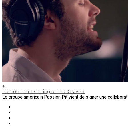
+
Passion Pit « Dancing on the Grave »
Le groupe américain Passion Pit vient de signer une collaborat