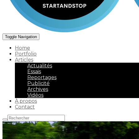
Toggle Navigation
Home
Portfolio
Articles
Actualités
Essais
Reportages
Publicité
Archives
Vidéos
À propos
Contact